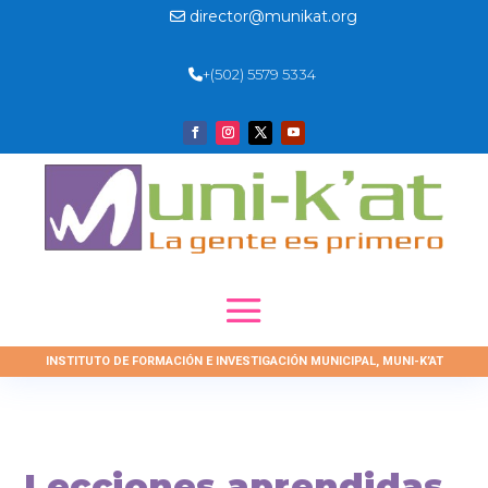
director@munikat.org
+(502) 5579 5334
INSTITUTO DE FORMACIÓN E INVESTIGACIÓN MUNICIPAL, MUNI-K’AT
Lecciones aprendidas