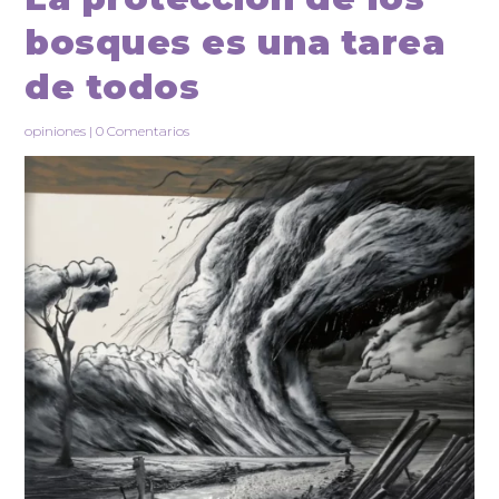
bosques es una tarea
de todos
opiniones
|
0 Comentarios