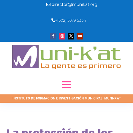
director@munikat.org
+(502) 5579 5334
INSTITUTO DE FORMACIÓN E INVESTIGACIÓN MUNICIPAL, MUNI-K’AT
La protección de los